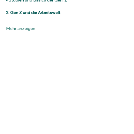
- Studien und Basics der Gen. Z
2. Gen Z und die Arbeitswelt
Mehr anzeigen
Tickets
Verkauf beendet
Tickettyp
Gen Z
Mehr Infos
Preis
149,00 €
Mwst.
+3,73 € Ticket-
inbegriffen
Servicegebühr