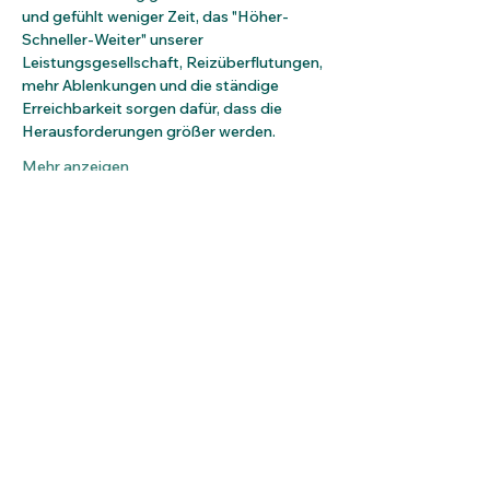
und gefühlt weniger Zeit, das "Höher-
Schneller-Weiter" unserer 
Leistungsgesellschaft, Reizüberflutungen, 
mehr Ablenkungen und die ständige 
Erreichbarkeit sorgen dafür, dass die 
Herausforderungen größer werden.
Mehr anzeigen
Tickets
Verkauf beendet
Tickettyp
Mehr Leichtigkeit im Leben
Mehr Infos
Preis
75,00 €