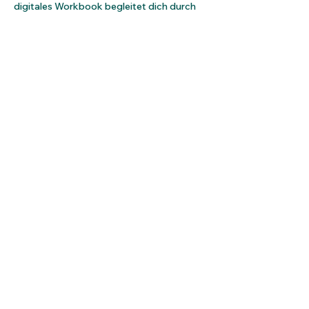
digitales Workbook begleitet dich durch 
diese Zeiten.
Ziele des Kurses:
- Vermeidung negativer Folgen für die 
körperliche und psychische Gesundheit 
aufgrund von chronischen 
Stresserfahrungen
- Stärkung individueller 
Bewältigungskompetenzen, Aktivierung 
persönlicher Ressourcen sowie die 
Verbesserung von Entspannungsfähigkeit
- Vermittlung von Kompetenzen zum 
bewussten, eigenverantwortlichen 
Umgang mit Stressoren
Mehr anzeigen
Diese Veranstaltung teilen