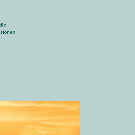
die
nsionen