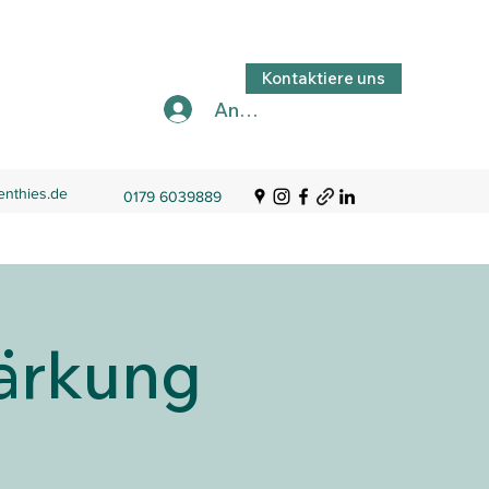
Kontaktiere uns
Anmelden
enthies.de
0179 6039889
ärkung