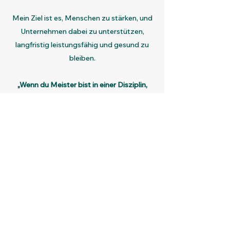
Mein Ziel ist es, Menschen zu stärken, und
Unternehmen dabei zu unterstützen,
langfristig leistungsfähig und gesund zu
bleiben.
„Wenn du Meister bist in einer Disziplin,
dann werde wieder Schüler in einer Neuen.“
Höre nie auf zu lernen.
Zertifikate und Abschlüsse:
Personal und Business-Coach - IHK
Braunschweig
Systemischer Coach - European Business
Ecademy